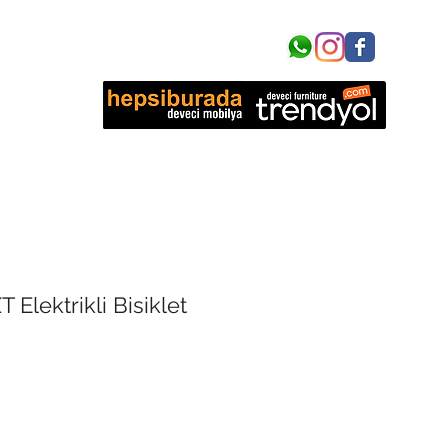
işim
 Elektrikli Bisiklet
yat