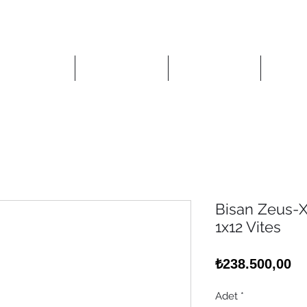
Anasayfa
Mağaza
Kurumsal
İlet
Bisan Zeus-XT
1x12 Vites
Fi
₺238.500,00
Adet
*