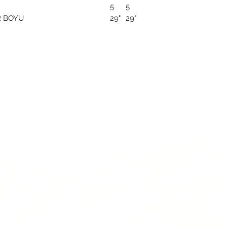
ARKA AKTARICI/RE
5
5
deore xt rd-m8100
R BOYU
29"
29"
ÖN JANT GÖBEĞİ/
mt620
ARKA JANT GÖBEĞ
mt620
ŞARJ SÜRESİ : Tam ş
hours
SÜRÜŞ MESAFESİ : 
Normal/Trail mode 
102 km
* 70kg Sürücü ağırl
havada, Tam şarj v
ölçülmüştür.”