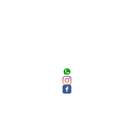
tişim
eciticaret.isk@gmail.com
 : 0536 453 04 75
 : 0534 013 41 81