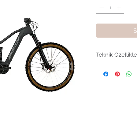
S
Teknik Özellikle
BİSAN ZEUS-XT 29"
VİTES ELEKTRİKLİ
KADRO/FRAME : C
MAŞA/FORK : Roc
ARKA SUSP./SHOCK
MOTOR/MOTOR : S
PİL/BATTERY : Shi
VİTES KOLLARI/SH
xt sl-m8100
AYNAKOL/CRANKSE