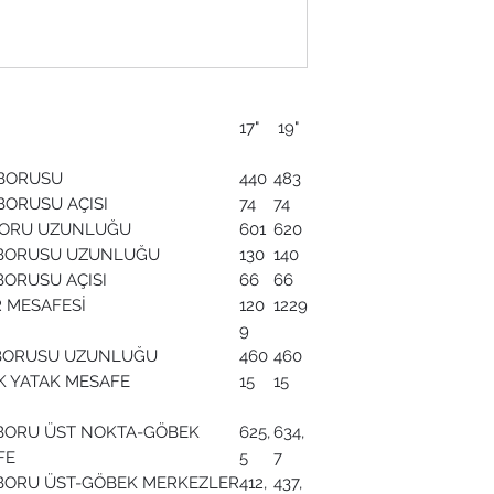
cre80 (36t)
TUBLE/CASSETTE : 
51t)
ZİNCİR/CHAIN : S
ZİNCİR KILAVUZU/
17"
19"
em800
JANT TAKIMI/RIMS
 BORUSU
440
483
GİDON/HANDLEBAR
BORUSU AÇISI
74
74
GİDON BOĞAZI/STE
BORU UZUNLUĞU
601
620
FURŞ TAKIMI/HEAD
 BORUSU UZUNLUĞU
130
140
SELE/SADDLE : Fız
BORUSU AÇISI
66
66
SELE BORUSU/SEAT
 MESAFESİ
120
1229
post
9
LASTİK/TIRE : Max
FREN SİSTEMİ/BRAK
 BORUSU UZUNLUĞU
460
460
m8120 hidrolik disk
K YATAK MESAFE
15
15
FREN KOLLARI/BRA
xt bl-m8100
 BORU ÜST NOKTA-GÖBEK
625,
634,
FREN ROTORU/ROT
FE
5
7
mt800,203 mm
 BORU ÜST-GÖBEK MERKEZLER
412,
437,