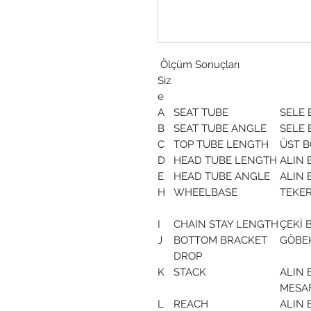
Ölçüm Sonuçları
Siz
e
A
SEAT TUBE
SELE
B
SEAT TUBE ANGLE
SELE 
C
TOP TUBE LENGTH
ÜST 
D
HEAD TUBE LENGTH
ALIN
E
HEAD TUBE ANGLE
ALIN 
H
WHEELBASE
TEKER
I
CHAIN STAY LENGTH
ÇEKİ
J
BOTTOM BRACKET
GÖBE
DROP
K
STACK
ALIN
MESA
L
REACH
ALIN