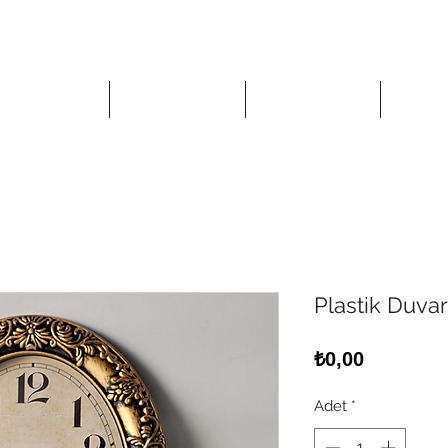
Anasayfa
Mağaza
Kurumsal
İlet
Plastik Duva
Fiyat
₺0,00
Adet
*