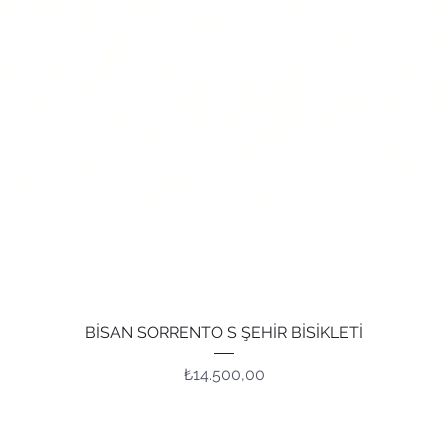
Hızlı Bakış
BİSAN SORRENTO S ŞEHİR BİSİKLETİ
Fiyat
₺14.500,00
Adres
İle