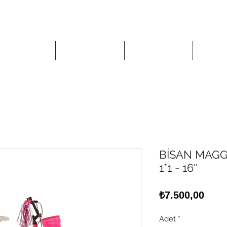
Anasayfa
Mağaza
Kurumsal
İlet
BİSAN MAGGI
1*1 - 16''
Fiya
₺7.500,00
Adet
*