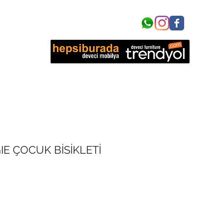
işim
E ÇOCUK BİSİKLETİ
t