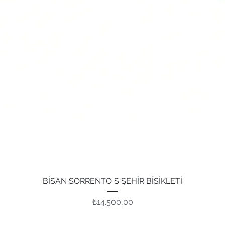
Hızlı Bakış
BİSAN SORRENTO S ŞEHİR BİSİKLETİ
Fiyat
₺14.500,00