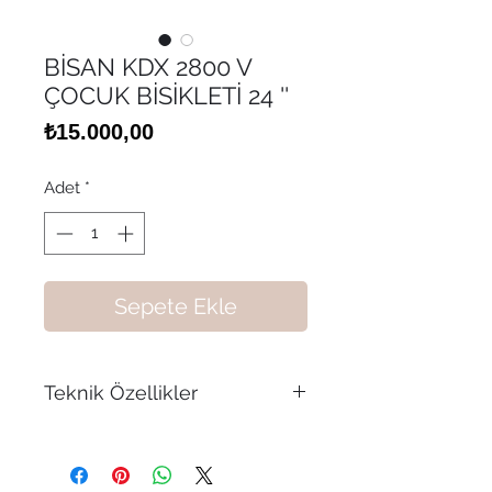
BİSAN KDX 2800 V
ÇOCUK BİSİKLETİ 24 ''
Fiyat
₺15.000,00
Adet
*
Sepete Ekle
Teknik Özellikler
BİSAN KDX 2800 V 24" JANT 30
CM KADRO 3X7 VİTES ÇOCUK
BİSİKLETİ METALİK PEMBE MİNT