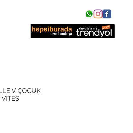
işim
LLE V ÇOCUK
6 VİTES