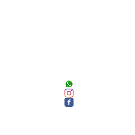
tişim
eciticaret.isk@gmail.com
 : 0536 453 04 75
 : 0534 013 41 81