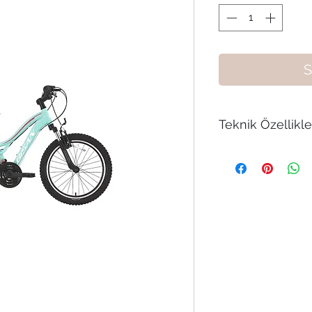
S
Teknik Özellikle
BİSAN GAZELLE V 
TURKUAZ MOR
KADRO/FRAME :
Ç
MAŞA/FORK :
MO
VİTES KOLLARI/SH
RS35-6R
FREN SİSTEMİ/BRA
ÇELİK/STEEL
ÖN AKTARICI/FRO
TOURNEY FD-TY5
ARKA AKTARICI/R