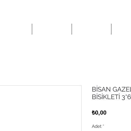
Anasayfa
Mağaza
Kurumsal
İlet
BİSAN GAZE
BİSİKLETİ 3*
Fiyat
₺0,00
Adet
*