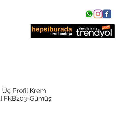
işim
 Üç Profil Krem
al FKB203-Gümüş