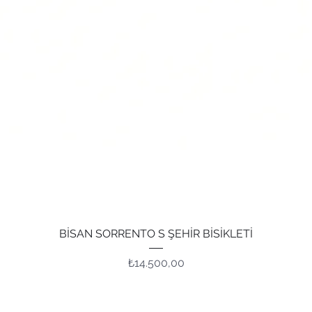
Hızlı Bakış
BİSAN SORRENTO S ŞEHİR BİSİKLETİ
Fiyat
₺14.500,00