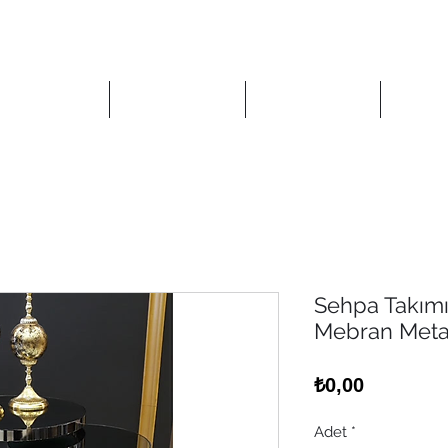
Anasayfa
Mağaza
Kurumsal
İlet
Sehpa Takımı
Mebran Met
Fiyat
₺0,00
Adet
*