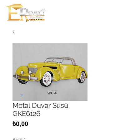
Metal Duvar Süsü
GKE6126
Fiyat
₺0,00
Adet
*