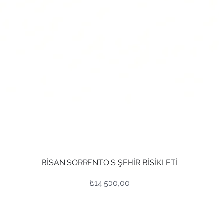
Hızlı Bakış
BİSAN SORRENTO S ŞEHİR BİSİKLETİ
Fiyat
₺14.500,00
Adres
İle