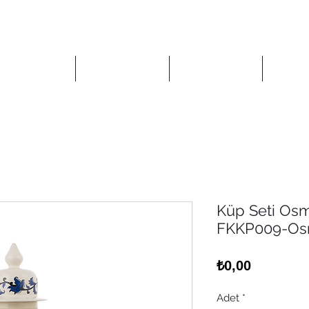
Anasayfa
Mağaza
Kurumsal
İlet
Küp Seti Osm
FKKP009-Os
Fiyat
₺0,00
Adet
*