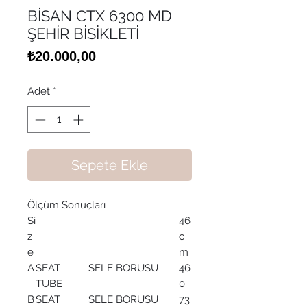
BİSAN CTX 6300 MD
ŞEHİR BİSİKLETİ
Fiyat
₺20.000,00
Adet
*
Sepete Ekle
Ölçüm Sonuçları
Si
46
z
c
e
m
A
SEAT
SELE BORUSU
46
TUBE
0
B
SEAT
SELE BORUSU
73