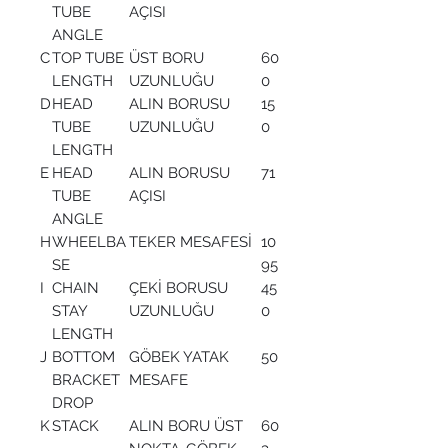
TUBE
AÇISI
ANGLE
C
TOP TUBE
ÜST BORU
60
LENGTH
UZUNLUĞU
0
D
HEAD
ALIN BORUSU
15
TUBE
UZUNLUĞU
0
LENGTH
E
HEAD
ALIN BORUSU
71
TUBE
AÇISI
ANGLE
H
WHEELBA
TEKER MESAFESİ
10
SE
95
I
CHAIN
ÇEKİ BORUSU
45
STAY
UZUNLUĞU
0
LENGTH
J
BOTTOM
GÖBEK YATAK
50
BRACKET
MESAFE
DROP
K
STACK
ALIN BORU ÜST
60