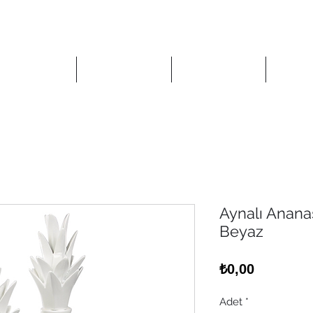
Anasayfa
Mağaza
Kurumsal
İlet
Aynalı Anan
Beyaz
Fiyat
₺0,00
Adet
*