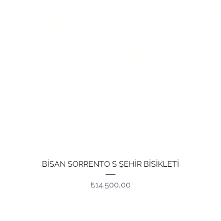
Hızlı Bakış
BİSAN SORRENTO S ŞEHİR BİSİKLETİ
Fiyat
₺14.500,00
Adres
İle