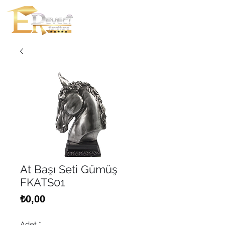
At Başı Seti Gümüş
FKATS01
Fiyat
₺0,00
Adet
*