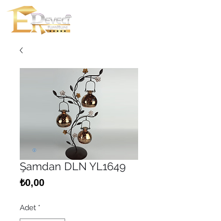
Şamdan DLN YL1649
Fiyat
₺0,00
Adet
*