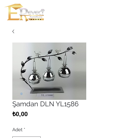
Şamdan DLN YL1586
Fiyat
₺0,00
Adet
*