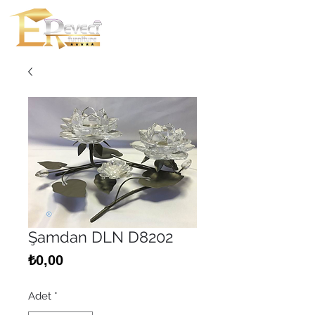
Şamdan DLN D8202
Fiyat
₺0,00
Adet
*