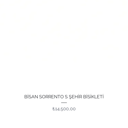
Hızlı Bakış
BİSAN SORRENTO S ŞEHİR BİSİKLETİ
Fiyat
₺14.500,00