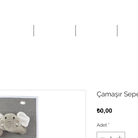
Anasayfa
Mağaza
Kurumsal
İlet
Çamaşır Sepe
Fiyat
₺0,00
Adet
*